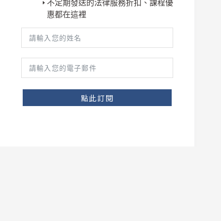
不定期發送的法律服務折扣、課程優
惠都在這裡
點此訂閱
Copyright © 2026
貓董律師
保留一切權利。｜本網站由
快找整合顧問
建置維護。