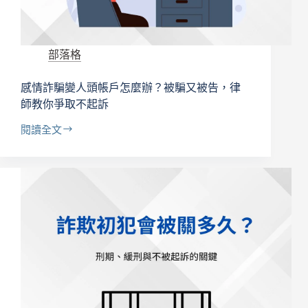
當
車
手
自
部落格
救
全
感情詐騙變人頭帳戶怎麼辦？被騙又被告，律
解
析
師教你爭取不起訴
閱讀全文
感
情
詐
騙
變
人
頭
帳
戶
怎
麼
辦？