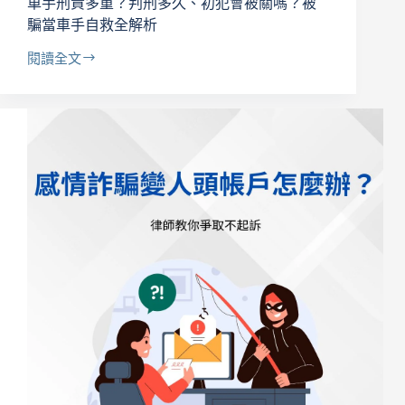
車手刑責多重？判刑多久、初犯會被關嗎？被
師
解
騙當車手自救全解析
析
閱讀全文
賠
車
償
手
與
刑
自
責
救
多
重？
判
刑
多
久、
初
犯
會
被
關
嗎？
被
騙