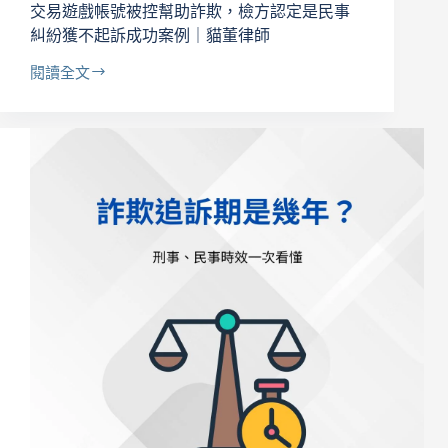
關
交易遊戲帳號被控幫助詐欺，檢方認定是民事
多
糾紛獲不起訴成功案例｜貓董律師
久？
刑
閱讀全文
交
期、
易
緩
遊
刑
戲
與
帳
不
號
被
被
起
控
訴
幫
的
助
關
詐
鍵
欺，
檢
方
認
定
是
民