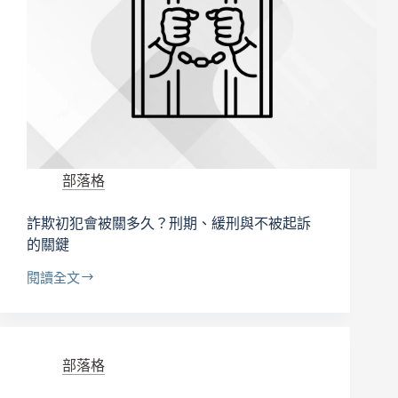
被
騙
又
被
告，
律
師
教
你
爭
部落格
取
不
詐欺初犯會被關多久？刑期、緩刑與不被起訴
起
訴
的關鍵
閱讀全文
詐
欺
初
犯
會
部落格
被