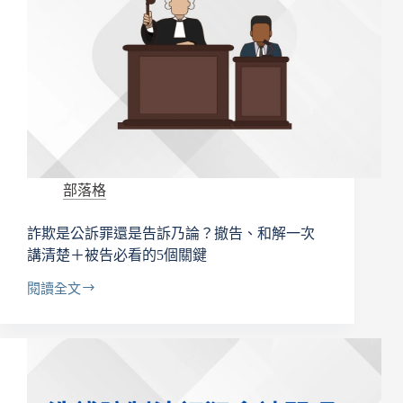
時
效
一
次
看
懂
（被
告
別
空
部落格
等
過
詐欺是公訴罪還是告訴乃論？撤告、和解一次
期）
講清楚＋被告必看的5個關鍵
閱讀全文
詐
欺
是
公
訴
罪