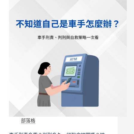
頭
帳
戶
怎
麼
辦？
初
犯
會
被
關
嗎、
能
獲
得
不
起
訴
案
部落格
嗎？
律