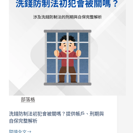
還
是
告
訴
乃
論？
撤
告、
和
解
一
次
講
清
楚
＋
部落格
被
告
洗錢防制法初犯會被關嗎？提供帳戶、刑期與
必
看
自保完整解析
的
5
閱讀全文