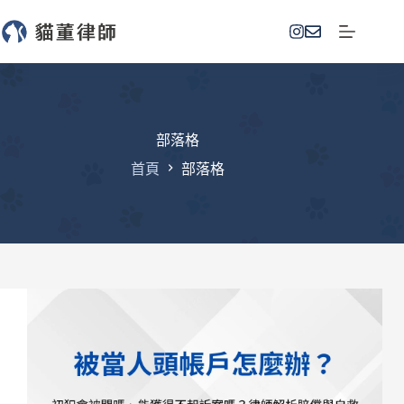
跳
至
主
要
內
容
部落格
首頁
部落格