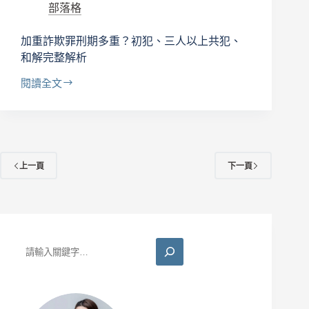
部落格
解
析
加重詐欺罪刑期多重？初犯、三人以上共犯、
和解完整解析
閱讀全文
加
重
詐
欺
罪
刑
上一頁
下一頁
期
多
重？
初
犯、
搜
三
尋
人
以
上
共