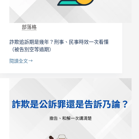
事
糾
紛
獲
部落格
不
起
詐欺追訴期是幾年？刑事、民事時效一次看懂
訴
成
（被告別空等過期）
功
閱讀全文
案
詐
例
欺
｜
追
貓
訴
董
期
律
是
師
幾
年？
刑
事、
民
事