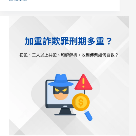
洗
個
錢
關
防
鍵
制
法
初
犯
會
被
關
嗎？
提
供
帳
戶、
刑
期
與
自
保
完
整