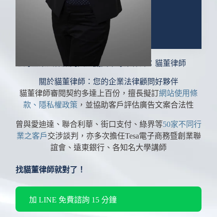
您的企業法律顧問與虛擬貨幣專業律師：貓董律師
關於貓董律師：您的企業法律顧問好夥伴
貓董律師審閱契約多達上百份，擅長擬訂
網站使用條
款、隱私權政策
，並協助客戶評估廣告文案合法性
曾與愛迪達、聯合利華、街口支付、綠界等
50家不同行
業之客戶
交涉談判，亦多次擔任Tesa電子商務暨創業聯
誼會、遠東銀行、各知名大學講師
找貓董律師就對了！
加 LINE 免費諮詢 15 分鐘