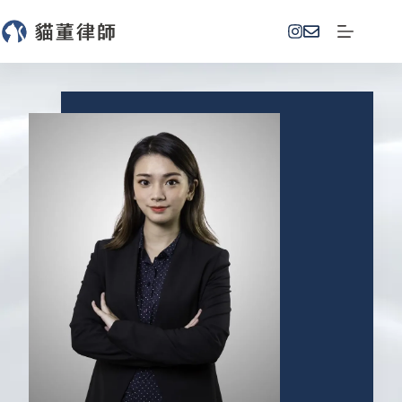
跳
至
主
要
內
容