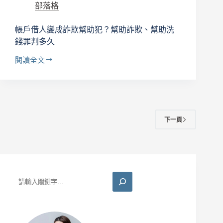
部落格
帳戶借人變成詐欺幫助犯？幫助詐欺、幫助洗
錢罪判多久
閱讀全文
帳
戶
借
人
變
成
下一頁
詐
欺
幫
助
犯？
搜
幫
尋
助
詐
欺、
幫