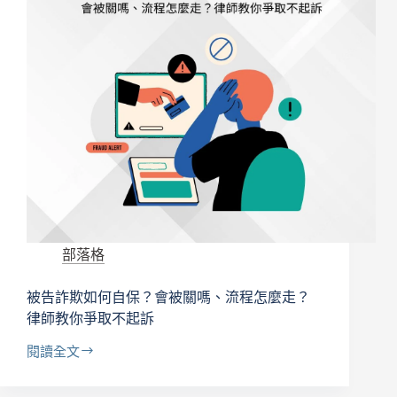
分
辦
書，
新
就
卡
沒
嗎？
3
事
種
了
情
嗎？
況
後
＋
續
4
信
大
用
行
影
動
響
與
解
部落格
風
析
險
別
被告詐欺如何自保？會被關嗎、流程怎麼走？
忽
律師教你爭取不起訴
略
閱讀全文
被
告
詐