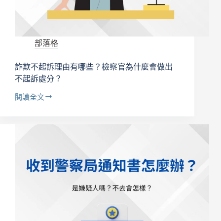
嗎？
和
解
金
部落格
又
該
詐欺不起訴理由有哪些？檢察官為什麼會做出
怎
麼
不起訴處分？
算？
閱讀全文
詐
欺
不
起
訴
理
由
有
哪
些？
檢
察