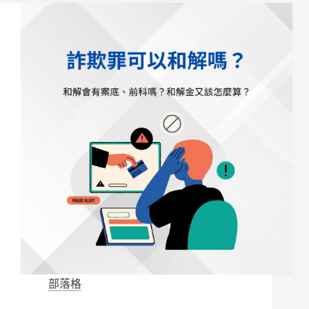
欺
如
何
自
保？
會
被
關
嗎、
流
程
怎
麼
走？
律
師
教
你
爭
部落格
取
不