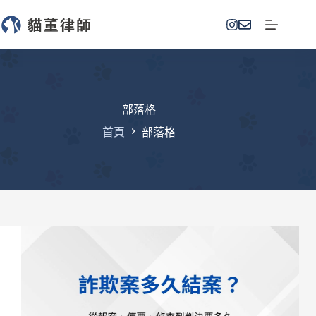
跳
至
主
要
內
容
部落格
首頁
部落格