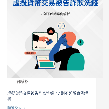
警
察
局
通
知
書？
涉
入
詐
欺
洗
錢，
怎
麼
辦？
不
部落格
去
會
虛擬貨幣交易被告詐欺洗錢？7 則不起訴案例解
怎
樣？
析
閱讀全文