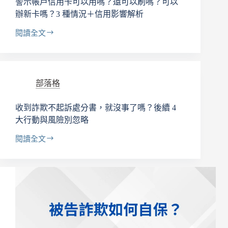
多
警示帳戶信用卡可以用嗎？還可以刷嗎？可以
久
辦新卡嗎？3 種情況＋信用影響解析
閱讀全文
警
示
帳
戶
信
部落格
用
卡
收到詐欺不起訴處分書，就沒事了嗎？後續 4
可
大行動與風險別忽略
以
用
閱讀全文
收
嗎？
到
還
詐
可
欺
以
不
刷
起
嗎？
訴
可
處
以