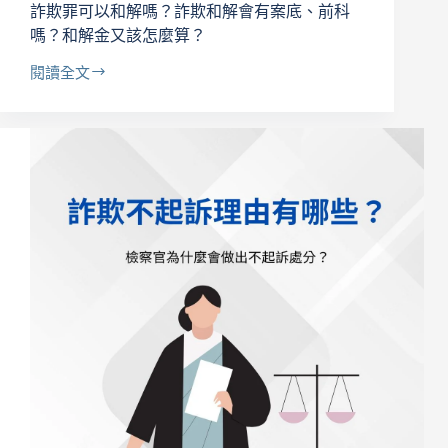
詐欺罪可以和解嗎？詐欺和解會有案底、前科
起
訴
嗎？和解金又該怎麼算？
閱讀全文
詐
欺
罪
可
以
和
解
嗎？
詐
欺
和
解
會
有
案
底、
前
科