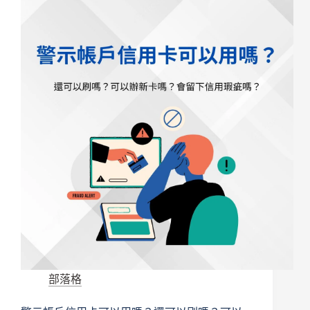
多
久
結
案？
2026
完
整
時
程
表：
從
報
案、
傳
票、
偵
查
到
判
部落格
決
要