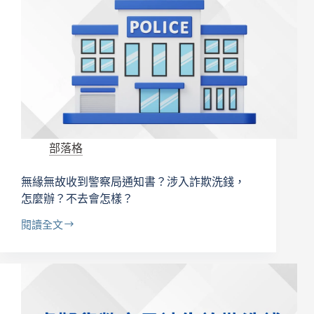
官
為
什
麼
會
做
出
不
起
訴
部落格
處
分？
無緣無故收到警察局通知書？涉入詐欺洗錢，
怎麼辦？不去會怎樣？
閱讀全文
無
緣
無
故
收
到