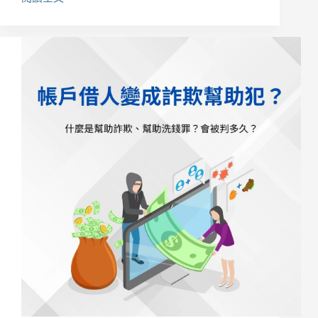
虛
擬
貨
幣
交
易
被
告
詐
欺
洗
錢？
7
則
不
起
訴
案
例
解
析