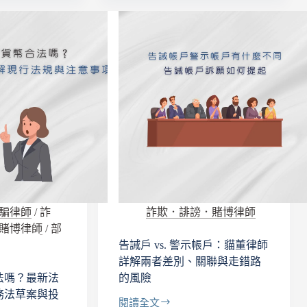
析
限
制
五
年！
貓
董
律
師
協
助
撰
寫
訴
願
書
騙律師
/
詐
詐欺．誹謗．賭博律師
解
賭博律師
/
部
除
告誡戶 vs. 警示帳戶：貓董律師
告
詳解兩者差別、關聯與走錯路
誡
法嗎？最新法
的風險
務法草案與投
閱讀全文