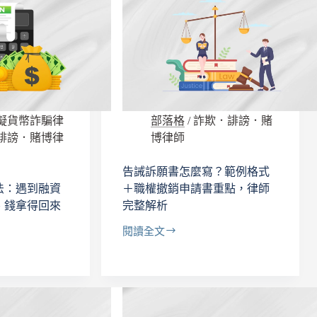
擬貨幣詐騙律
部落格
/
詐欺．誹謗．賭
誹謗．賭博律
博律師
告誡訴願書怎麼寫？範例格式
法：遇到融資
＋職權撤銷申請書重點，律師
、錢拿得回來
完整解析
閱讀全文
告
誡
訴
願
書
怎