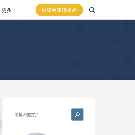
找貓董律師諮詢
更多
搜
尋