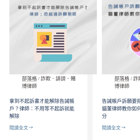
薦
騙
｜
手
專
法：
打
遇
人
到
頭
融
帳
資
戶、
貸
車
款
手、
詐
虛
騙
擬
怎
部落格
/
詐欺．誹謗．賭
部落格
/
詐
貨
麼
博律師
博律師
幣
辦、
詐
錢
拿到不起訴書才能解除告誡帳
告誡帳戶訴願要把
欺
拿
戶？律師：不用等不起訴就能
貓董律師教你如
的
得
解除
分
貓
回
董
來
閱讀全文
閱讀全文
律
嗎？
拿
告
師
到
誡