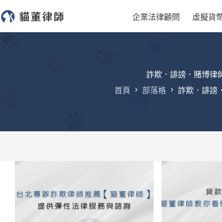
跳
企業法律顧問
虛擬貨
至
主
要
內
容
詐欺．誹謗．賭博律
首頁
部落格
詐欺．誹謗