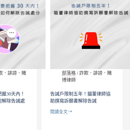
麼
寫？
範
例
格
式
＋
職
權
撤
銷
申
欺．誹謗．賭
部落格
/
詐欺．誹謗．賭
請
博律師
書
重
握30天內！
告誡戶限制五年！貓董律師協
點，
何解除告誡處
助撰寫訴願書解除告誡
律
師
閱讀全文
完
告
整
誡
解
戶