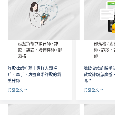
虛擬貨幣詐騙律師
/
詐
部落格
/
虛
欺．誹謗．賭博律師
/
部
師
/
詐欺．
落格
師
詐欺律師推薦｜專打人頭帳
識破貸款詐騙手
戶、車手、虛擬貨幣詐欺的貓
貸款詐騙怎麼辦
董律師
嗎？
閱讀全文
閱讀全文
詐
識
欺
破
律
貸
師
款
推
詐