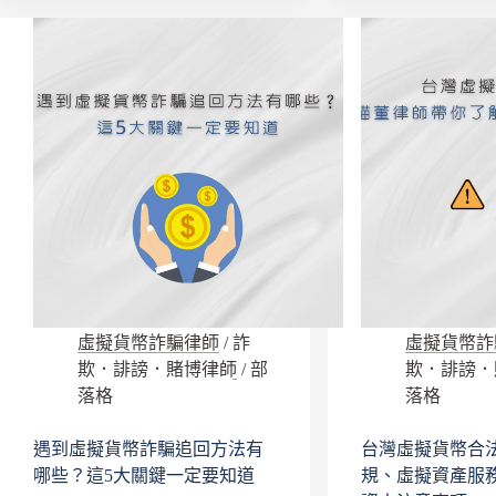
不
帳
起
戶
訴
訴
書
願
才
要
能
把
解
握
30
除
天
告
內！
誡
貓
帳
董
戶？
律
律
師
師：
教
不
虛擬貨幣詐騙律師
/
詐
虛擬貨幣詐
你
用
欺．誹謗．賭博律師
/
部
欺．誹謗．
如
等
落格
落格
何
不
解
起
遇到虛擬貨幣詐騙追回方法有
台灣虛擬貨幣合
除
訴
告
哪些？這5大關鍵一定要知道
規、虛擬資產服
就