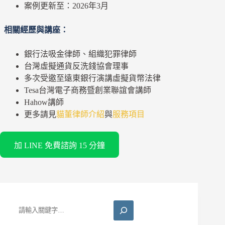
案例更新至：2026年3月
相關經歷與講座：
銀行法吸金律師、組織犯罪律師
台灣虛擬通貨反洗錢協會理事
多次受邀至遠東銀行演講虛擬貨幣法律
Tesa台灣電子商務暨創業聯誼會講師
Hahow講師
更多請見
貓董律師介紹
與
服務項目
加 LINE 免費諮詢 15 分鐘
搜
尋