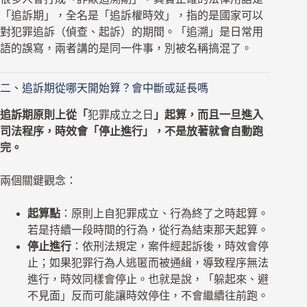
「追訴期」，全名是「追訴權時效」，指的是國家可以
對犯罪追訴（偵查、起訴）的期間。「追溯」是日常用
語的誤寫，兩者講的是同一件事，別被名稱搞混了。
二、追訴期從哪天開始算？會中斷或延長嗎
追訴期原則上從「
犯罪成立之日
」起算，而且一旦進入
司法程序，時效會「停止進行」，不是放著就會自動跑
完。
兩個關鍵觀念：
起算點
：原則上自犯罪成立、行為終了之時起算。
若是持續一段時間的行為，從行為結束那天起算。
停止進行
：依刑法規定，案件經起訴後，時效會停
止；如果犯罪行為人逃匿而被通緝，導致程序無法
進行，時效同樣會停止。也就是說，「躲起來、避
不見面」反而可能讓時效停住，不會繼續往前跑。