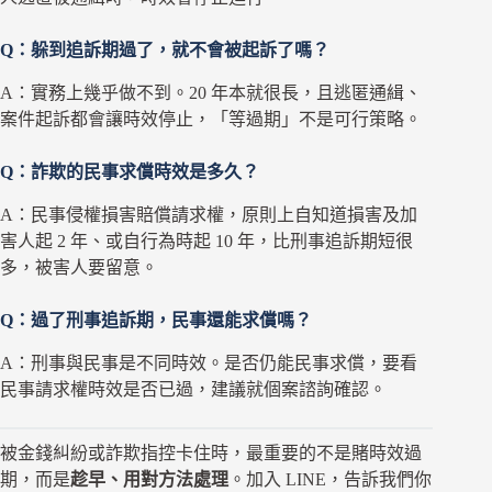
Q：躲到追訴期過了，就不會被起訴了嗎？
A：實務上幾乎做不到。20 年本就很長，且逃匿通緝、
案件起訴都會讓時效停止，「等過期」不是可行策略。
Q：詐欺的民事求償時效是多久？
A：民事侵權損害賠償請求權，原則上自知道損害及加
害人起 2 年、或自行為時起 10 年，比刑事追訴期短很
多，被害人要留意。
Q：過了刑事追訴期，民事還能求償嗎？
A：刑事與民事是不同時效。是否仍能民事求償，要看
民事請求權時效是否已過，建議就個案諮詢確認。
被金錢糾紛或詐欺指控卡住時，最重要的不是賭時效過
期，而是
趁早、用對方法處理
。加入 LINE，告訴我們你