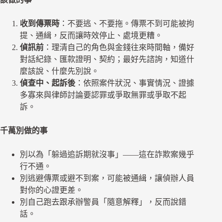
收到傳票時
：不要逃、不要拖。傳票不到可能被拘
提、通緝，反而讓時效停止、處境更糟。
偵訊前
：理清自己的角色與金錢往來時間軸，備好
對話紀錄、匯款證明、契約；最好先諮詢，知道什
麼該說、什麼先別說。
偵查中、起訴後
：依照案件狀況、事實情況、證據
多寡來與律師討論要認罪或爭取無罪或爭取不起
訴。
千萬別做的事
別以為「躲過追訴期就沒事」——這在詐欺案幾乎
行不通。
別逃避傳票或避不到案，可能被通緝，讓偵辦人員
對你的心證更差。
別自己跑去跟承辦警員「隨意解釋」，反而說錯
話。