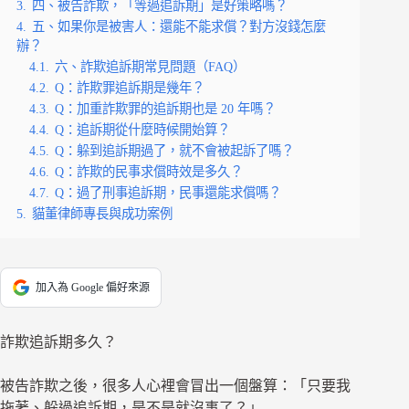
3.
四、被告詐欺，「等過追訴期」是好策略嗎？
4.
五、如果你是被害人：還能不能求償？對方沒錢怎麼
辦？
4.1.
六、詐欺追訴期常見問題（FAQ）
4.2.
Q：詐欺罪追訴期是幾年？
4.3.
Q：加重詐欺罪的追訴期也是 20 年嗎？
4.4.
Q：追訴期從什麼時候開始算？
4.5.
Q：躲到追訴期過了，就不會被起訴了嗎？
4.6.
Q：詐欺的民事求償時效是多久？
4.7.
Q：過了刑事追訴期，民事還能求償嗎？
5.
貓董律師專長與成功案例
加入為 Google 偏好來源
詐欺追訴期多久？
被告詐欺之後，很多人心裡會冒出一個盤算：「只要我
拖著、躲過追訴期，是不是就沒事了？」