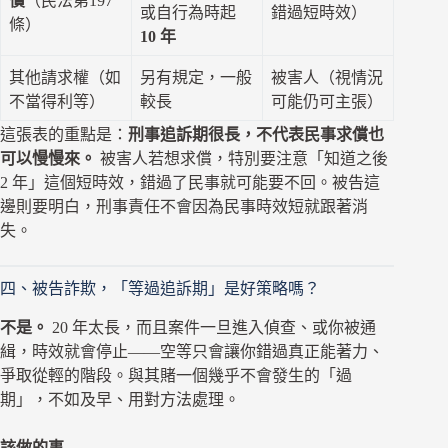
償
（民法第197
或自行為時起
錯過短時效）
條）
10 年
其他請求權（如
另有規定，一般
被害人（視情況
不當得利等）
較長
可能仍可主張）
這張表的重點是：
刑事追訴期很長，不代表民事求償也
可以慢慢來。
被害人若想求償，特別要注意「知道之後
2 年」這個短時效，錯過了民事就可能要不回。被告這
邊則要明白，刑事責任不會因為民事時效短就跟著消
失。
四、被告詐欺，「等過追訴期」是好策略嗎？
不是。
20 年太長，而且案件一旦進入偵查、或你被通
緝，時效就會停止——空等只會讓你錯過真正能著力、
爭取從輕的階段。與其賭一個幾乎不會發生的「過
期」，不如及早、用對方法處理。
該做的事