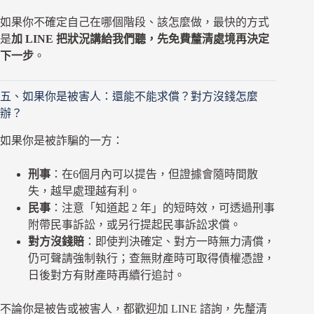
如果你不確定自己在哪個階段、該怎麼做，最快的方式
是
加 LINE 把狀況講給我們聽，先免費釐清處境再決定
下一步
。
五、如果你是被害人：還能不能求償？對方沒錢怎麼
辦？
如果你是被詐騙的一方：
刑事
：在6個月內可以提告，但證據會隨時間散
失，越早處理越有利。
民事
：注意「知道起 2 年」的短時效，可透過刑事
附帶民事訴訟，或另行提起民事訴訟求償。
對方沒錢賠
：即使判決確定、對方一時無力清償，
仍可聲請強制執行；查無財產時可取得債權憑證，
日後對方有財產時再續行追討。
不論你是被告或被害人，都歡迎加 LINE 諮詢，先釐清