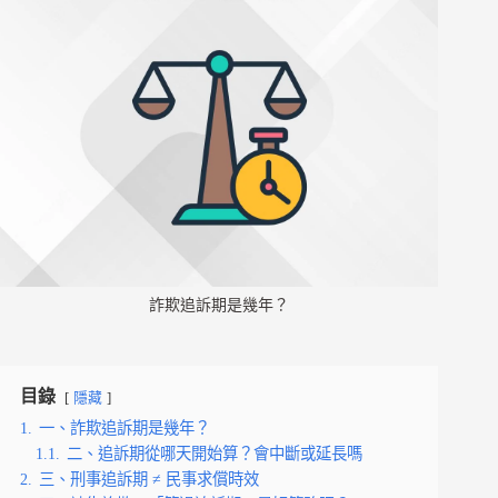
詐欺追訴期是幾年？
目錄
隱藏
1.
一、詐欺追訴期是幾年？
1.1.
二、追訴期從哪天開始算？會中斷或延長嗎
2.
三、刑事追訴期 ≠ 民事求償時效