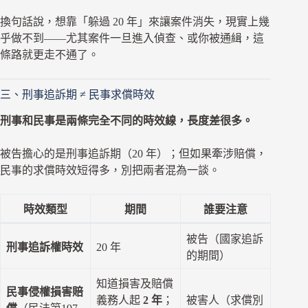
換句話說，想靠「躲過 20 年」來讓案件消失，現實上幾
乎做不到——尤其案件一旦進入偵查、或你被通緝，這
條路就更走不通了。
三、刑事追訴期 ≠ 民事求償時效
刑事和民事是兩條完全不同的時效線，長度差很多。
被告擔心的是刑事追訴期（20 年）；但如果牽涉賠償，
民事的求償時效短得多，別把兩者混為一談。
時效類型
期間
誰要注意
被告（國家追訴
刑事追訴權時效
20 年
的期間）
知道損害及賠償
民事侵權損害賠
義務人起
2 年
；
被害人（求償別