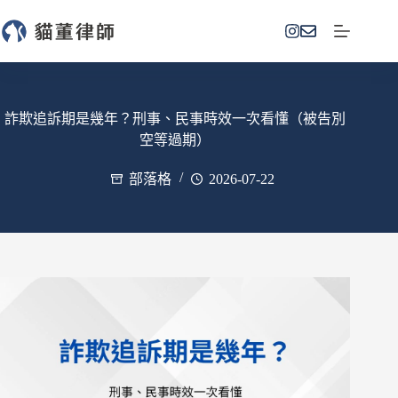
跳
至
主
要
內
容
詐欺追訴期是幾年？刑事、民事時效一次看懂（被告別
空等過期）
部落格
2026-07-22