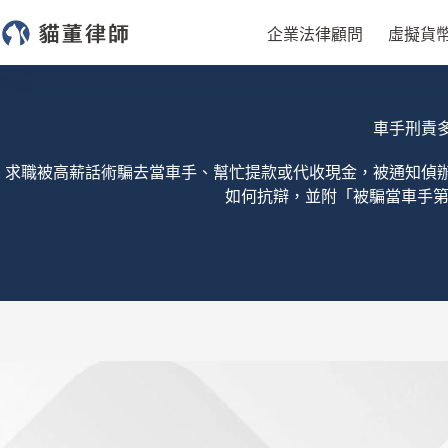
跳
企業法律顧問
虛擬貨
至
主
要
內
車手刑責
容
求職被高薪話術騙去當車手、幫忙提款或代收現金，被通知偵
如何抗辯，並附「被騙當車手第