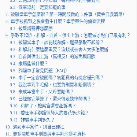
6.2.
如何證明自己不知情？有利與不利證據對照
6.3.
做筆錄前一定要知道的事
7.
被騙當車手怎麼辦？第一時間該做的 5 件事（黃金自救清單）
8.
車手被抓到之後會發生什麼？車手案件的偵查流程
8.1.
被聲請羈押怎麼辦
9.
爭取不起訴、和解、自首、供出上游：怎麼做才對自己最有利？
9.1.
被騙當車手，該花錢和解，還是爭取不起訴？
9.2.
和解為什麼這麼重要？沒錢或被害人太多怎麼辦
9.3.
自首與供出上游（窩裡反）的減免與風險
9.4.
家屬能做什麼？
9.5.
詐騙車手常見問題（FAQ）
9.6.
車手一定會被關嗎？初犯真的有機會緩刑嗎？
9.7.
我沒拿到半毛錢，也要負刑責和賠償嗎？
9.8.
未成年當車手，父母要賠嗎？
9.9.
已經做完筆錄了，還來得及找律師嗎？
9.10.
和解了，檢察官還會起訴嗎？
9.11.
委任車手辯護律師大約要花多少錢？
9.12.
詐騙車手判多久？
10.
遇到車手案件，別自己硬扛
11.
更多關於車手刑責與車手判刑參考資料