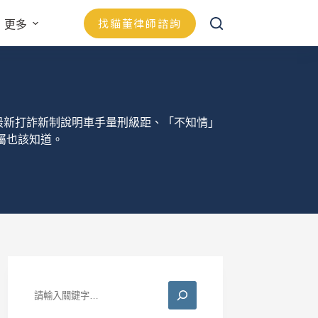
找貓董律師諮詢
更多
最新打詐新制說明車手量刑級距、「不知情」
屬也該知道。
搜
尋