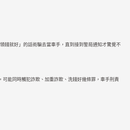
領錢就好」的話術騙去當車手，直到接到警局通知才驚覺不
」，可能同時觸犯詐欺、加重詐欺、洗錢好幾條罪，車手刑責