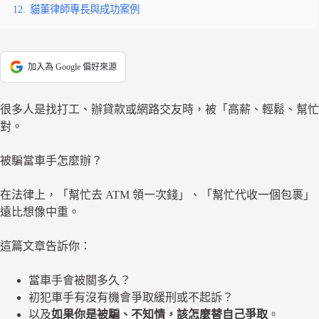
12.
貓董律師專長與成功案例
加入為 Google 偏好來源
很多人是找打工、辦貸款或網路交友時，被「高薪、輕鬆、幫忙
對。
被騙當車手怎麼辦？
在法律上，「幫忙去 ATM 領一次錢」、「幫忙代收一個包裹
遠比想像中重。
這篇文章告訴你：
當車手會被關多久？
初犯車手有沒有機會爭取緩刑或不起訴？
以及
如果你是被騙、不知情，該怎麼替自己爭取
。