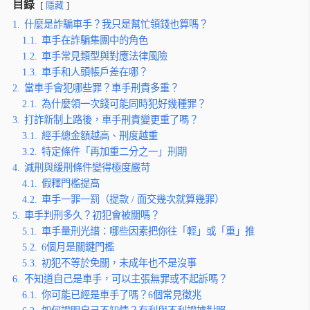
目錄
隱藏
1.
什麼是詐騙車手？我只是幫忙領錢也算嗎？
1.1.
車手在詐騙集團中的角色
1.2.
車手常見類型與對應法律風險
1.3.
車手和人頭帳戶差在哪？
2.
當車手會犯哪些罪？車手刑責多重？
2.1.
為什麼領一次錢可能同時犯好幾種罪？
3.
打詐新制上路後，車手刑責變更重了嗎？
3.1.
經手總金額越高、刑度越重
3.2.
特定條件「再加重二分之一」刑期
4.
減刑與緩刑條件變得極度嚴苛
4.1.
假釋門檻提高
4.2.
車手一罪一罰（提款 / 面交幾次就算幾罪）
5.
車手判刑多久？初犯會被關嗎？
5.1.
車手量刑光譜：哪些因素把你往「輕」或「重」推
5.2.
6個月是關鍵門檻
5.3.
初犯不等於免關，未成年也不是沒事
6.
不知道自己是車手，可以主張無罪或不起訴嗎？
6.1.
你可能已經是車手了嗎？6個常見徵兆