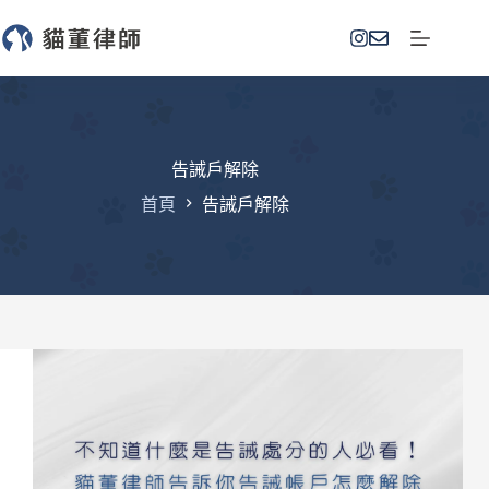
跳
至
主
要
內
容
告誡戶解除
首頁
告誡戶解除