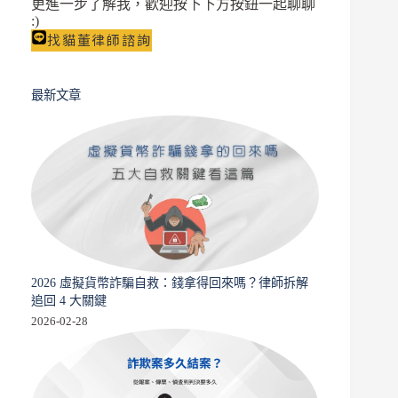
更進一步了解我，歡迎按下下方按鈕一起聊聊
限
:)
制
找貓董律師諮詢
與
自
救
最新文章
流
程
2026 虛擬貨幣詐騙自救：錢拿得回來嗎？律師拆解
追回 4 大關鍵
2026-02-28