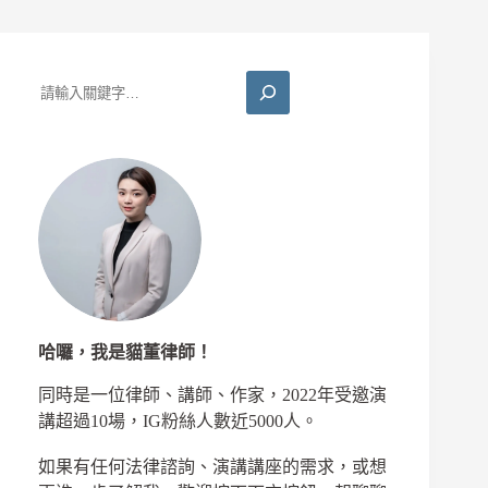
解
除
全
攻
搜
略：
尋
貓
董
律
師
帶
你
看
懂
告
誡
哈囉，我是貓董律師！
戶
是
同時是一位律師、講師、作家，2022年受邀演
什
講超過10場，IG粉絲人數近5000人。
麼、
帳
如果有任何法律諮詢、演講講座的需求，或想
戶