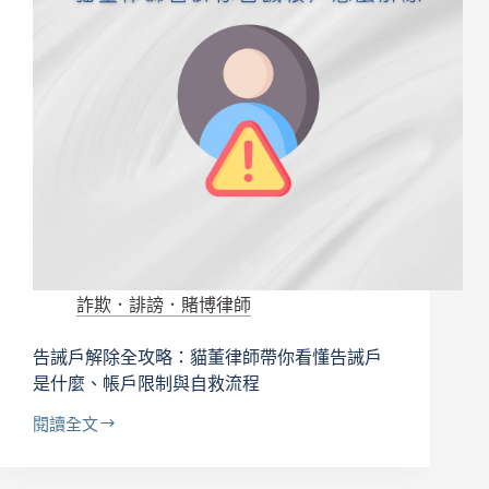
詐欺．誹謗．賭博律師
告誡戶解除全攻略：貓董律師帶你看懂告誡戶
是什麼、帳戶限制與自救流程
閱讀全文
告
誡
戶