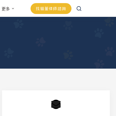
找貓董律師諮詢
更多