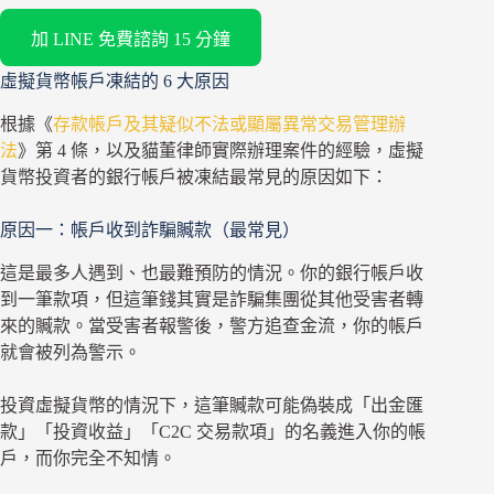
加 LINE 免費諮詢 15 分鐘
虛擬貨幣帳戶凍結的 6 大原因
根據《
存款帳戶及其疑似不法或顯屬異常交易管理辦
法
》第 4 條，以及貓董律師實際辦理案件的經驗，虛擬
貨幣投資者的銀行帳戶被凍結最常見的原因如下：
原因一：帳戶收到詐騙贓款（最常見）
這是最多人遇到、也最難預防的情況。你的銀行帳戶收
到一筆款項，但這筆錢其實是詐騙集團從其他受害者轉
來的贓款。當受害者報警後，警方追查金流，你的帳戶
就會被列為警示。
投資虛擬貨幣的情況下，這筆贓款可能偽裝成「出金匯
款」「投資收益」「C2C 交易款項」的名義進入你的帳
戶，而你完全不知情。