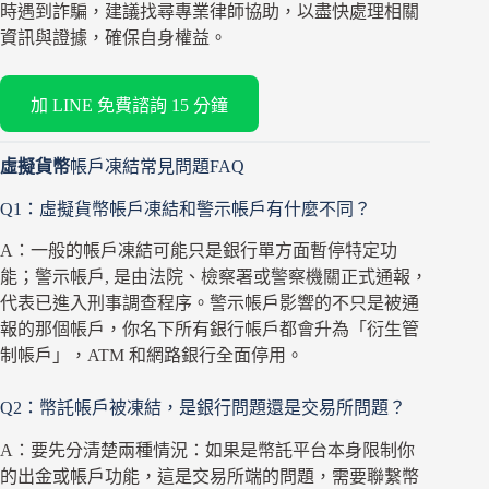
時遇到詐騙，建議找尋專業律師協助，以盡快處理相關
資訊與證據，確保自身權益。
加 LINE 免費諮詢 15 分鐘
虛擬貨幣
帳戶凍結常見問題FAQ
Q1：虛擬貨幣帳戶凍結和警示帳戶有什麼不同？
A：一般的帳戶凍結可能只是銀行單方面暫停特定功
能；警示帳戶, 是由法院、檢察署或警察機關正式通報，
代表已進入刑事調查程序。警示帳戶影響的不只是被通
報的那個帳戶，你名下所有銀行帳戶都會升為「衍生管
制帳戶」，ATM 和網路銀行全面停用。
Q2：幣託帳戶被凍結，是銀行問題還是交易所問題？
A：要先分清楚兩種情況：如果是幣託平台本身限制你
的出金或帳戶功能，這是交易所端的問題，需要聯繫幣