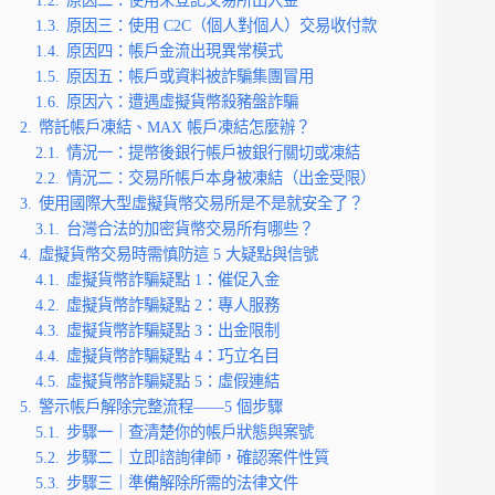
1.2.
原因二：使用未登記交易所出入金
1.3.
原因三：使用 C2C（個人對個人）交易收付款
1.4.
原因四：帳戶金流出現異常模式
1.5.
原因五：帳戶或資料被詐騙集團冒用
1.6.
原因六：遭遇虛擬貨幣殺豬盤詐騙
2.
幣託帳戶凍結、MAX 帳戶凍結怎麼辦？
2.1.
情況一：提幣後銀行帳戶被銀行關切或凍結
2.2.
情況二：交易所帳戶本身被凍結（出金受限）
3.
使用國際大型虛擬貨幣交易所是不是就安全了？
3.1.
台灣合法的加密貨幣交易所有哪些？
4.
虛擬貨幣交易時需慎防這 5 大疑點與信號
4.1.
虛擬貨幣詐騙疑點 1：催促入金
4.2.
虛擬貨幣詐騙疑點 2：專人服務
4.3.
虛擬貨幣詐騙疑點 3：出金限制
4.4.
虛擬貨幣詐騙疑點 4：巧立名目
4.5.
虛擬貨幣詐騙疑點 5：虛假連結
5.
警示帳戶解除完整流程——5 個步驟
5.1.
步驟一｜查清楚你的帳戶狀態與案號
5.2.
步驟二｜立即諮詢律師，確認案件性質
5.3.
步驟三｜準備解除所需的法律文件