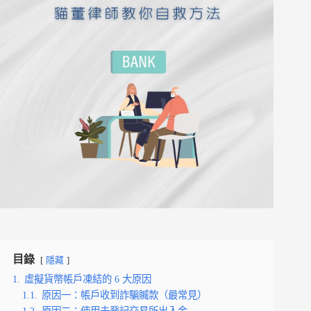
目錄
隱藏
1.
虛擬貨幣帳戶凍結的 6 大原因
1.1.
原因一：帳戶收到詐騙贓款（最常見）