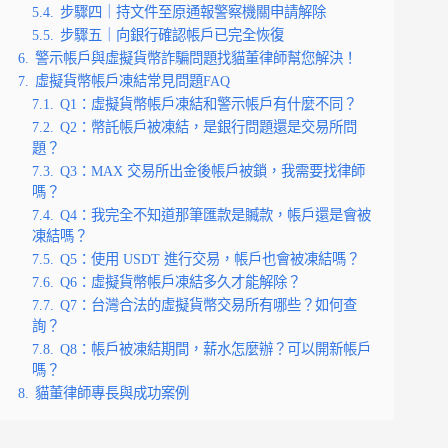
5.4.
步驟四｜持文件至原通報警察機關申請解除
5.5.
步驟五｜向銀行確認帳戶已完全恢復
6.
警示帳戶與虛擬貨幣詐騙問題找貓董律師幫您解決！
7.
虛擬貨幣帳戶凍結常見問題FAQ
7.1.
Q1：虛擬貨幣帳戶凍結和警示帳戶有什麼不同？
7.2.
Q2：幣託帳戶被凍結，是銀行問題還是交易所問
題？
7.3.
Q3：MAX 交易所出金後帳戶被鎖，我需要找律師
嗎？
7.4.
Q4：我完全不知道那筆匯款是贓款，帳戶還是會被
凍結嗎？
7.5.
Q5：使用 USDT 進行交易，帳戶也會被凍結嗎？
7.6.
Q6：虛擬貨幣帳戶凍結多久才能解除？
7.7.
Q7：台灣合法的虛擬貨幣交易所有哪些？如何查
詢？
7.8.
Q8：帳戶被凍結期間，薪水怎麼辦？可以開新帳戶
嗎？
8.
貓董律師專長與成功案例