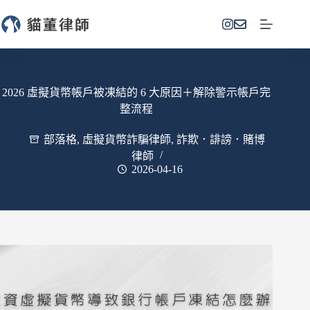
跳
至
主
要
內
容
2026 虛擬貨幣帳戶被凍結的 6 大原因＋解除警示帳戶完
整流程
部落格
,
虛擬貨幣詐騙律師
,
詐欺．誹謗．賭博
律師
2026-04-16