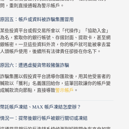
問，重則直接通報為警示帳戶。
原因五：帳戶或資料被詐騙集團冒用
某些投資平台或假交易所會以「代操作」「協助入金」
為名，索取你的銀行帳號、存摺封面、提款卡，甚至網
銀帳密。一旦這些資料外流，你的帳戶就可能被拿去當
人頭帳戶使用，後續所有法律責任卻掛在你名下。
原因六：遭遇虛擬貨幣殺豬盤詐騙
詐騙集團以假投資平台誘導你匯款後，用其他受害者的
贓款以「獲利」名義匯回給你，這筆回款讓你的帳戶變
成贓款流向節點，直接導致
警示帳戶
。
幣託帳戶凍結、MAX 帳戶凍結怎麼辦？
情況一：提幣後銀行帳戶被銀行關切或凍結