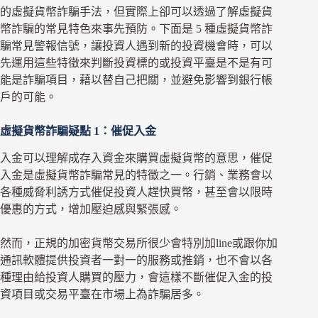
的虛擬貨幣詐騙手法，但實際上卻可以透過了解虛擬貨
幣詐騙的常見特色來事先預防。下面是 5 種虛擬貨幣詐
騙常見警報信號，讓投資人遇到新的投資機會時，可以
先運用這些特徵來判斷投資標的或投資平臺是不是有可
能是詐騙項目，藉以替自己把關，並避免影響到銀行帳
戶的可能。
虛擬貨幣詐騙疑點 1：催促入金
入金可以理解成存入資金來購買虛擬貨幣的意思，催促
入金是虛擬貨幣詐騙常見的特徵之一。行銷、業務會以
各種威脅利誘方式催促投資人趕快買幣，甚至會以限時
優惠的方式，增加壓迫感與緊張感。
然而，正規的加密貨幣交易所很少會特別加line或跟你加
通訊軟體提供投資者一對一的服務或推銷，也不會以各
種理由給投資人購買的壓力，會這樣不斷催促入金的投
資項目或交易平臺在市場上為詐騙居多。