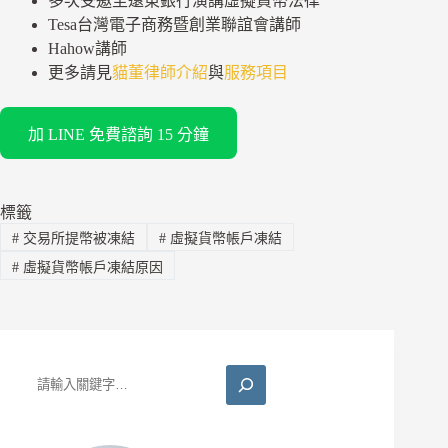
多次受邀至遠東銀行演講虛擬貨幣法律
Tesa台灣電子商務暨創業聯誼會講師
Hahow講師
更多請見
貓董律師介紹
與
服務項目
加 LINE 免費諮詢 15 分鐘
標籤
#
交易所提幣被凍結
#
虛擬貨幣帳戶凍結
#
虛擬貨幣帳戶凍結原因
搜
尋