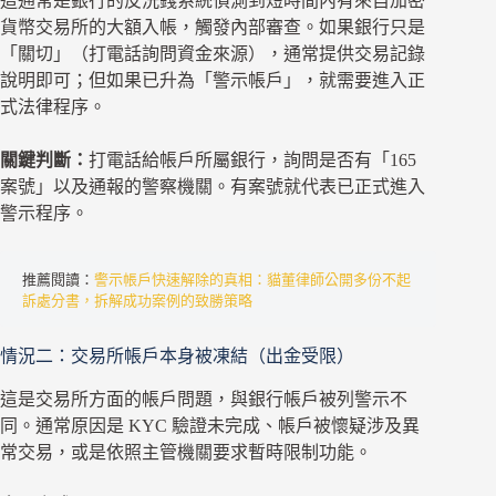
這通常是銀行的反洗錢系統偵測到短時間內有來自加密
貨幣交易所的大額入帳，觸發內部審查。如果銀行只是
「關切」（打電話詢問資金來源），通常提供交易記錄
說明即可；但如果已升為「警示帳戶」，就需要進入正
式法律程序。
關鍵判斷：
打電話給帳戶所屬銀行，詢問是否有「165
案號」以及通報的警察機關。有案號就代表已正式進入
警示程序。
推薦閱讀：
警示帳戶快速解除的真相：貓董律師公開多份不起
訴處分書，拆解成功案例的致勝策略
情況二：交易所帳戶本身被凍結（出金受限）
這是交易所方面的帳戶問題，與銀行帳戶被列警示不
同。通常原因是 KYC 驗證未完成、帳戶被懷疑涉及異
常交易，或是依照主管機關要求暫時限制功能。