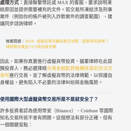
處理方式：
直接聯繫幣託或 MAX 的客服，要求說明凍
結原因並提供需要補充的文件。若交易所凍結涉及刑事
案件（例如你的帳戶被列入詐欺案件的調查範圍），建
議同步諮詢律師。
推薦閱讀：
2026 虛擬貨幣詐騙自救全攻略：錢拿得回來嗎？
律師教你黃金72小時自救步驟
因此，如果你真要進行虛擬貨幣投資，貓董律師在此提
醒投資人，務必選擇經
台灣金融監管機構核准的合法交
易所
進行交易，並了解虛擬貨幣的法律規範，以保護自
身權益，避免陷入不必要的法律糾紛與金融風險。
使用國際大型虛擬貨幣交易所是不是就安全了？
許多投資者認為使用幣安（Binance）、Coinbase 等國際
知名交易所就不會有問題。這個想法有部分正確，但有
一個關鍵盲點：