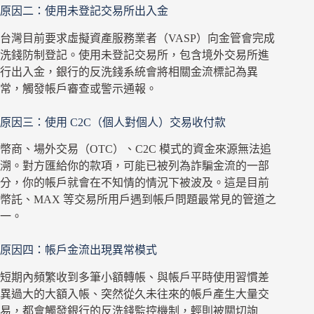
原因二：使用未登記交易所出入金
台灣目前要求虛擬資產服務業者（VASP）向金管會完成
洗錢防制登記。使用未登記交易所，包含境外交易所進
行出入金，銀行的反洗錢系統會將相關金流標記為異
常，觸發帳戶審查或警示通報。
原因三：使用 C2C（個人對個人）交易收付款
幣商、場外交易（OTC）、C2C 模式的資金來源無法追
溯。對方匯給你的款項，可能已被列為詐騙金流的一部
分，你的帳戶就會在不知情的情況下被波及。這是目前
幣託、MAX 等交易所用戶遇到帳戶問題最常見的管道之
一。
原因四：帳戶金流出現異常模式
短期內頻繁收到多筆小額轉帳、與帳戶平時使用習慣差
異過大的大額入帳、突然從久未往來的帳戶產生大量交
易，都會觸發銀行的反洗錢監控機制，輕則被關切詢